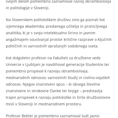
svojim delom pomembno zaznamoval razvoj obramboslovja
in politologije v Sloveniji.
Na Slovenskem politološkem društvu smo ga poznali kot
izjemnega akademika, predanega učitelja in pronicljivega
analitika, ki je s svojo intelektualno širino in javnim
angažmajem soustvarjal prostor kritične razprave o ključnih
političnih in varnostnih vprašanjih sodobnega sveta.
Kot dolgoletni profesor na Fakulteti za družbene vede
Univerze v Ljubljani je navdihoval generacije študentov ter
pomembno prispeval k razvoju obramboslovja,
mednarodnih odnosov, varnostnih študij in civilno-vojaških
odnosov. Njegov znanstveni opus – ki obsega številne
znanstvene in strokovne članke ter knjige – predstavlja
trajen prispevek k razvoju politološke in širše družboslovne
misli v Sloveniji in mednarodnem prostoru.
Profesor Bebler je pomembno zaznamoval tudi javno