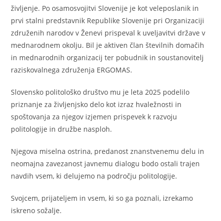
življenje. Po osamosvojitvi Slovenije je kot veleposlanik in
prvi stalni predstavnik Republike Slovenije pri Organizaciji
združenih narodov v Ženevi prispeval k uveljavitvi države v
mednarodnem okolju. Bil je aktiven član številnih domačih
in mednarodnih organizacij ter pobudnik in soustanovitelj
raziskovalnega združenja ERGOMAS.
Slovensko politološko društvo mu je leta 2025 podelilo
priznanje za življenjsko delo kot izraz hvaležnosti in
spoštovanja za njegov izjemen prispevek k razvoju
politologije in družbe nasploh.
Njegova miselna ostrina, predanost znanstvenemu delu in
neomajna zavezanost javnemu dialogu bodo ostali trajen
navdih vsem, ki delujemo na področju politologije.
Svojcem, prijateljem in vsem, ki so ga poznali, izrekamo
iskreno sožalje.